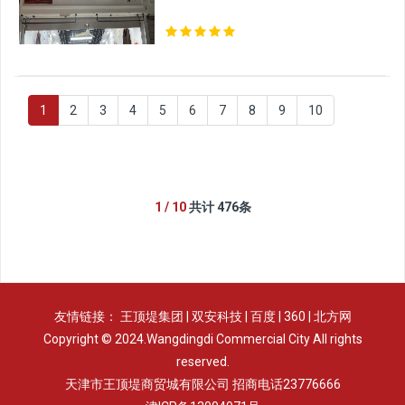
1
2
3
4
5
6
7
8
9
10
1 / 10
共计 476条
友情链接：
王顶堤集团
|
双安科技
|
百度
|
360
|
北方网
Copyright © 2024.Wangdingdi Commercial City All rights
reserved.
天津市王顶堤商贸城有限公司 招商电话23776666