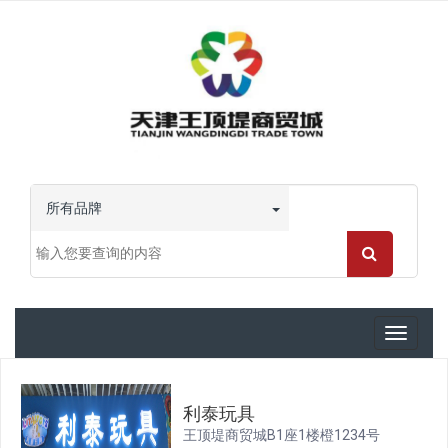
所有品牌
Toggle
navigati
利泰玩具
王顶堤商贸城B1座1楼橙1234号