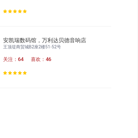
安凯瑞数码馆，万利达贝德音响店
王顶堤商贸城B2座2楼51-52号
关注：64 喜欢：46