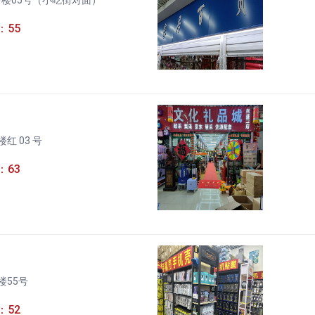
：55
红 03 号
：63
楼55号
：52