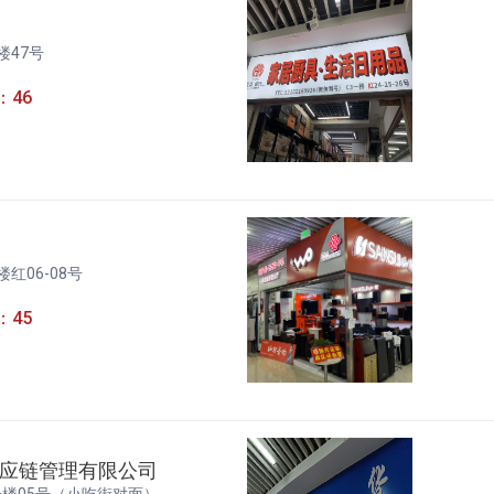
楼47号
：46
红06-08号
：45
应链管理有限公司
一楼05号（小吃街对面）