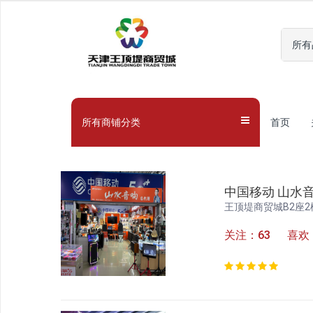
所有
所有商铺分类
首页
中国移动 山水
王顶堤商贸城B2座2
关注：63 喜欢